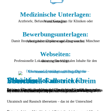
Medizinische Unterlagen:
Arztbriefe, Befunde und Gutachten für Kliniken oder Versicherungen.
Bewerbungsunterlagen:
Damit Ihre ukrainischen Diplome und Zeugnisse bei Münchner Arbeitgebern korrekt eingeordnet werden.
Webseiten:
Professionelle Lokalisierung Ihrer digitalen Inhalte für den ukrainischen Markt.
Ukrainische Behördendokumente für München – Fallstricke beim Übersetzen
Bei einer Übersetzung Ukrainisch–Deutsch in München liegen die Tücken im Detail. Besonders die Transliteration von Namen muss exakt mit dem Reisepass übereinstimmen. Auch das Bildungssystem erfordert Fachwissen: Die ukrainische 12-Punkte-Skala muss für das Jobcenter München oder Schulen nachvollziehbar übersetzt werden. Ob für die Ausländerbehörde München oder Anerkennungsstellen – ich stelle sicher, dass Ihre Papiere den formalen Anforderungen der bayerischen Landeshauptstadt perfekt entsprechen.
Ukrainisch und Russisch übersetzen – das ist der Unterschied