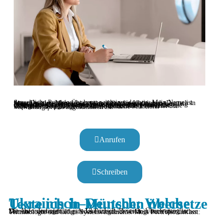
Sprachliche Präzision ist heute wichtiger denn je. Mein Name ist Anna Deistler. Mein Übersetzungsbüro für Ukrainisch–Deutsch in München bietet Ihnen seit vielen Jahren spezialisierte Sprachdienstleistungen auf höchstem Niveau. Ob Anerkennung beruflicher Qualifikationen, juristische Verträge oder die Kommunikation mit Ämtern – ich sorge dafür, dass Ihre ukrainischen Texte im deutschen Rechtsraum volle rechtliche Gültigkeit erlangen. In der Maximilianstraße 2 erwartet Sie Expertise, die punktgenau auf die aktuelle Münchner Verwaltungspraxis zugeschnitten ist.
Anrufen
Schreiben
Ukrainisch–Deutsch: Welche Texte ich in München übersetze
Die Anforderungen an eine Ukrainisch–Deutsch -Übersetzung in München sind vielfältig. Jedes Fachgebiet verlangt nach spezifischer Terminologie und tiefem Systemverständnis. Mein Portfolio umfasst: