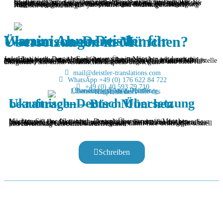
Es ist ein Irrtum, Ukrainisch und Russisch gleichzusetzen. Wer als Übersetzer Ukrainisch–Deutsch in München tätig ist, weiß: Es handelt sich um zwei eigenständige Sprachen mit unterschiedlicher Grammatik und eigener offizieller Terminologie. Ein falscher Begriff kann bei Ämtern zu Ablehnungen führen. Als ausgebildete Linguistin garantiere ich eine präzise und eindeutige Übertragung Ihrer Unterlagen, die alle juristischen und soziolinguistischen Nuancen berücksichtigt.
Warum Anna Deistler für Ukrainisch–Deutsch Übersetzungen in München?
Jede Ukrainisch–Deutsch Fachübersetzung in München wird von mir persönlich bearbeitet. Als ermächtigte Übersetzerin bin ich staatlich anerkannt, sodass meine Stempel von allen Behörden anerkannt werden. Mein Büro in der Maximilianstraße 2 bietet Ihnen eine zentrale Anlaufstelle und höchste Diskretion. Durch den engen Kontakt zur ukrainischen Community kenne ich aktuelle Herausforderungen genau und biete für dringende Fälle einen verlässlichen Express-Service an.
mail@deistler-translations.com
WhatsApp +49 (0) 176 622 84 722
+49 (0) 40 593 79 710
Ukrainisch–Deutsch Übersetzung beauftragen – Büro München
Möchten Sie eine Ukrainisch–Deutsch Übersetzung in München beauftragen? Der Prozess ist unkompliziert: Senden Sie mir einen Scan Ihrer Unterlagen per E-Mail oder besuchen Sie mich nach Absprache persönlich in der Maximilianstraße 2. Ich erstelle Ihnen umgehend ein kostenloses und unverbindliches Angebot, damit Ihre Unterlagen schnell und zuverlässig bearbeitet werden können.
Schreiben