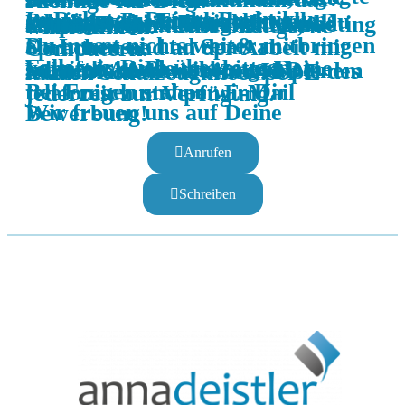
Du interessierst Dich für Sprachen? Du möchtest in den Alltag einer Übersetzerin reinschnuppern und Deine Sprachkenntnisse testen? Du möchtest sehen, wie eine beeidigte Dolmetscherin und ermächtigte Übersetzerin für Russisch, Deutsch und Englisch arbeitet? Dann ist unser Praktikum das Richtige für Dich.
In Rahmen Deines Praktikums gewinnst Du Einblicke in alle Bereiche des Unternehmens. Du erledigst operative und administrative Tätigkeiten und kannst Dich im Bereich Marketing ausprobieren. Unser nettes, offenes Team heißt Dich gerne willkommen.
Du musst nichts weiter mitbringen als Interesse und Spaß an Sprachen und an der Arbeit mit Computern.
Falls wir Dich überzeugen konnten, sende uns bitte Deine schriftliche Bewerbung mit kurzem Anschreiben und Deinem Lebenslauf sowie einer Kopie des letzten Schulzeugnisses per E-Mail.
Bei Fragen stehen wir Dir telefonisch und per E-Mail jederzeit zur Verfügung.
Wir freuen uns auf Deine Bewerbung!
Anrufen
Schreiben