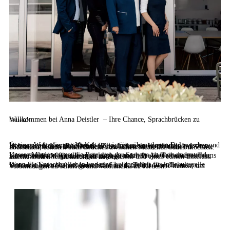
Willkommen bei Anna Deistler – Ihre Chance, Sprachbrücken zu bauen!
In einer Welt, die von Vielfalt geprägt ist, übernehmen Dolmetscher und Übersetzer eine entscheidende Rolle, indem sie Verständnis zwischen Kulturen schaffen. Bei Deistler Translations suchen wir nach leidenschaftlichen Dolmetschern und Übersetzern, die nicht nur Worte übersetzen, sondern auch Brücken zwischen Menschen bauen möchten.
Unsere Mission ist es, die Barrieren der Sprache zu überwinden und Kommunikation für alle zugänglich zu machen. Als Teil unseres Teams haben Sie die Möglichkeit, an inspirierenden Projekten teilzunehmen, internationale Veranstaltungen zu begleiten und einen echten Einfluss auf die Welt um uns herum zu nehmen.
Wenn Sie Sprachen lieben und eine Leidenschaft für interkulturelle Kommunikation haben, laden wir Sie ein, Teil unseres Teams zu werden. Lassen Sie uns gemeinsam die Kraft der Worte nutzen, um Verbindungen zu schaffen und Verständnis zu fördern.