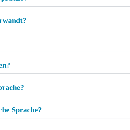
erwandt?
en?
prache?
sche Sprache?