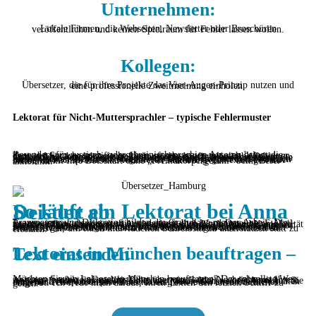
Unternehmen:
Lokale Firmen, die Webseiten, Newsletter oder Broschüren veröffentlichen und keinen Spielraum für Fehler lassen wollen.
Kollegen:
Übersetzer, die für ihre Projekte das Vier-Augen-Prinzip nutzen und eine professionelle Zweitmeinung einholen.
Lektorat für Nicht-Muttersprachler – typische Fehlermuster
Besonders für russisch- oder ukrainischsprachige Autoren bringt die deutsche Sprache spezifische Herausforderungen mit sich. Wer seinen Text in München lektorieren lässt, möchte häufig klassische Fehler vermeiden: Genusfehler bei Substantiven, eine falsche Wortstellung in Nebensätzen oder die wörtliche Übersetzung von Redewendungen, die im Deutschen nicht funktionieren. Als Diplom-Linguistin erkenne ich diese Nuancen sofort. Ich sorge dafür, dass die Registerwahl zwischen formeller Fachsprache und lockereren Marketing-Ton exakt gewahrt bleibt, damit Ihre Botschaft ohne „Fremdkörpergefühl“ beim Leser ankommt.
So läuft ein Lektorat bei Anna Deistler ab
Transparenz und Diskretion bilden die Grundlage meiner Arbeit. Der Prozess ist unkompliziert: Sie senden mir Ihre Word-Datei per E-Mail zu, woraufhin ich eine erste Analyse bezüglich Umfang und Komplexität erstelle. Ob es sich um ein Lektorat für Fachtexte in München oder ein kreatives Manuskript handelt – Sie erhalten ein verbindliches Angebot. Die Korrekturen erfolgen im „Änderungen nachverfolgen“-Modus, sodass Sie jeden Eingriff nachvollziehen und annehmen können. Bei Bedarf ergänze ich Kommentare mit Erläuterungen zu stilistischen Alternativen, um Ihren individuellen Schreibstil zu unterstützen statt zu ersetzen.
Lektorat in München beauftragen – Text einsenden
Möchten Sie ein Lektorat in München beauftragen? Der schnellste Weg zu einem perfekten Ergebnis führt über eine kurze Nachricht mit Ihrem Anhang. Senden Sie mir Ihr Dokument per E-Mail zu oder besuchen Sie mich nach Absprache persönlich in der Maximilianstraße 2. Sie erhalten umgehend eine kostenlose Einschätzung sowie ein unverbindliches Angebot. Ich freue mich darauf, Ihren Texten den letzten Schliff zu geben.