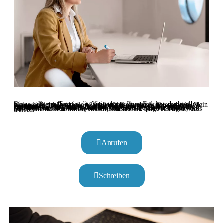
Ein exzellenter Text ist die Visitenkarte Ihres Erfolgs, doch selbst kleine Fehler können die Glaubwürdigkeit massiv untergraben. Mein Name ist Anna Deistler und ich helfe Ihnen dabei, Ihre schriftliche Kommunikation auf ein professionelles Niveau zu heben. Mein Lektorat in München umfasst die akribische Korrektur von Orthografie, Grammatik und Interpunktion sowie die stilistische Verfeinerung. Besonders in einer internationalen Metropole wie München, in der viele Fachkräfte und Studierende der LMU oder TUM Deutsch als Zweitsprache nutzen, ist ein prüfender Blick von außen unerlässlich. In der Maximilianstraße 2 sorge ich dafür, dass Ihre Texte nicht nur korrekt sind, sondern auch den richtigen Ton treffen.
Anrufen
Schreiben