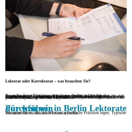
Lektorat oder Korrektorat – was brauchen Sie?
Bevor Sie Ihren Text lektorieren lassen Berlin, sollten Sie die Bearbeitungstiefe festlegen. Wir bieten sowohl das Korrektorat als auch ein umfassendes Lektorat und Korrektorat Berlin an. Während sich das Korrektorat auf die formale Richtigkeit (Rechtschreibung, Zeichensetzung) konzentriert, geht das Lektorat weiter: Hier prüfen wir zusätzlich Stil, Struktur und Lesefluss. Ein Flyer benötigt meist nur ein präzises Korrektorat Berlin, während eine wissenschaftliche Arbeit von einer Stilanpassung Text Berlin profitiert.
Für wen wir in Berlin Lektorate durchführen
Wir unterstützen alle, die Wert auf sprachliche Präzision legen. Typische Szenarien für ein deutsches Lektorat Berlin: