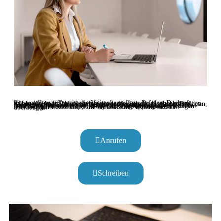
Ein exzellenter Text ist die Visitenkarte Ihres Erfolgs. Doch oft trüben kleine Flüchtigkeitsfehler oder stilistische Unebenheiten den Eindruck. Anna Deistler bietet ein professionelles Lektorat Berlin an, das weit über die einfache Korrektur hinausgeht. Besonders für Menschen, die Deutsch als Zweitsprache nutzen, ist dieser Service am Pariser Platz 6a ein entscheidender Vorteil. Wir sorgen dafür, dass Ihre Texte natürlich, flüssig und zielgruppengerecht klingen. Durch linguistische Expertise erhalten Ihre Dokumente den notwendigen Feinschliff, um bei deutschen Lesern voll zu überzeugen.
Anrufen
Schreiben